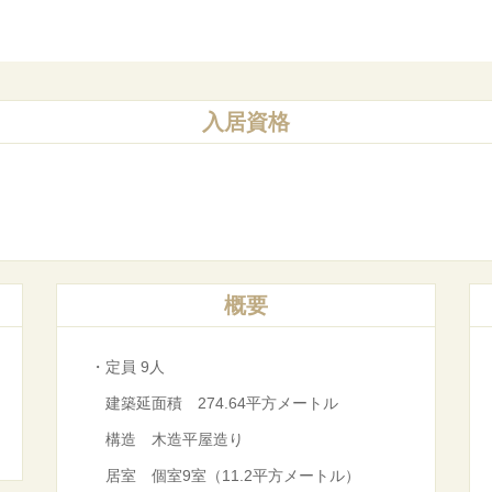
入居資格
概要
・定員 9人
建築延面積 274.64平方メートル
構造 木造平屋造り
居室 個室9室（11.2平方メートル）