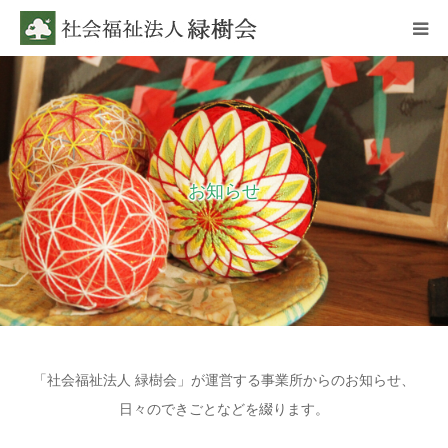
ホーム
理事長あいさつ
お知らせ
お知らせ
施設紹介
事業所案内
情報開示
「社会福祉法人 緑樹会」が運営する事業所からのお知らせ、
日々のできごとなどを綴ります。
求人情報