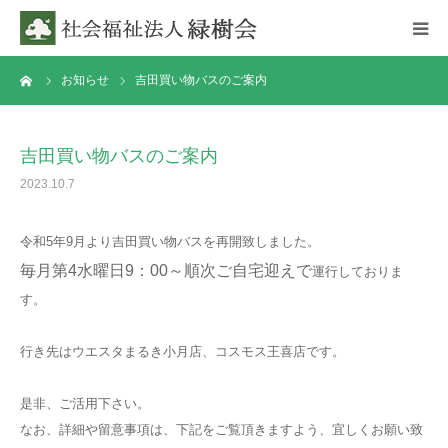
ーム
お知らせ
吉田買い物バスのご案内
ホーム
理事長あいさつ
吉田買い物バスのご案内
2023.10.7
お知らせ
令和5年9月より吉田買い物バスを再開致しました。
施設紹介
毎月第4水曜日9：00～順次ご自宅迎えで
運行しておりま
す。
事業所案内
行き先はウエスタまるき小月店、コスモス王喜店です。
情報開示
是非、ご活用下さい。
求人情報
なお、詳細や留意事項は、下記をご覧頂きますよう、宜しくお願い致